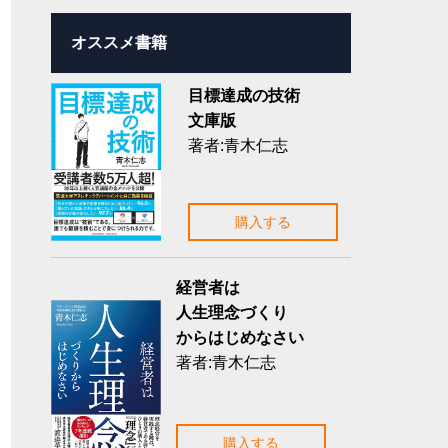
オススメ書籍
目標達成の技術
文庫版
著者:青木仁志
購入する
経営者は
人生理念づくり
からはじめなさい
著者:青木仁志
購入する