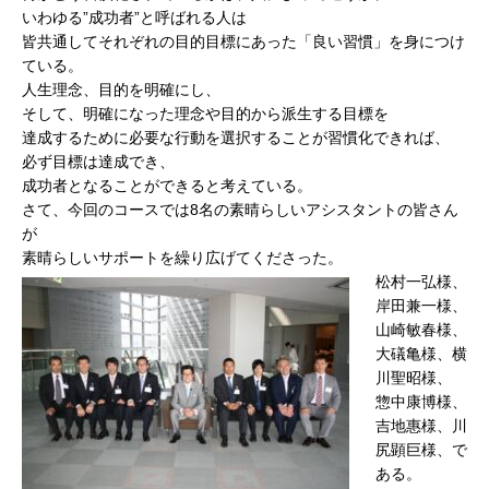
いわゆる”成功者”と呼ばれる人は
皆共通してそれぞれの目的目標にあった「良い習慣」を身につけ
ている。
人生理念、目的を明確にし、
そして、明確になった理念や目的から派生する目標を
達成するために必要な行動を選択することが習慣化できれば、
必ず目標は達成でき、
成功者となることができると考えている。
さて、今回のコースでは8名の素晴らしいアシスタントの皆さん
が
素晴らしいサポートを繰り広げてくださった。
松村一弘様、
岸田兼一様、
山崎敏春様、
大礒亀様、横
川聖昭様、
惣中康博様、
吉地惠様、川
尻顕巨様、で
ある。