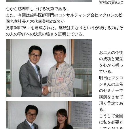
皆様の貢献に
心から感謝申し上げる次第である。
また、今回は歯科医師専門のコンサルティング会社マクロンの松
岡光孝社長と木代康美様の2名が
見事3年で6回を達成された。継続は力なりというが続ける力はそ
の人の学びへの決意の強さを証明している。
お二人の今後
の成功と繁栄
を心から祈っ
ている。
明日はマクロ
ンさんの主催
のセミナーで
講演をさせて
頂く予定であ
る。
こうして全国
に私を必要と
してくださる