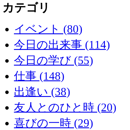
カテゴリ
イベント (80)
今日の出来事 (114)
今日の学び (55)
仕事 (148)
出逢い (38)
友人とのひと時 (20)
喜びの一時 (29)