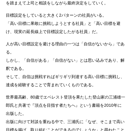
を踏まえて上司と相談をしながら最終決定をしていく。
目標設定をしていると大きく2パターンの社員がいる。
「高い目標に果敢に挑戦しようとする社員」と「高い目標を避
け、現実の延長線上で目標設定したがる社員」だ。
人が高い目標設定を避ける理由の一つは「自信がないから」であ
る。
しかし、「自信がある」「自信がない」とは思い込みであり、解
釈である。
そして、自信は挑戦すればギリギリ到達する高い目標に挑戦し、
達成を経験することで育まれていくものである。
世界最高齢、80歳でエベレスト登頂を果たした登山家の三浦雄一
郎氏と共著で『頂点を目指す者たちへ』という書籍を2010年に
出版した。
出版に向けて対談を重ねる中で、三浦氏に「なぜ、そこまで高い
目標を掲げ、取り組むことができるのでしょうか」と尋ねたこと