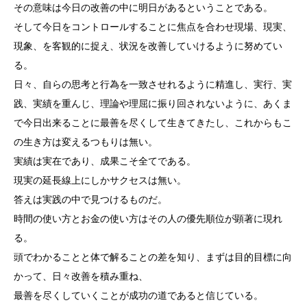
その意味は今日の改善の中に明日があるということである。
そして今日をコントロールすることに焦点を合わせ現場、現実、
現象、を客観的に捉え、状況を改善していけるように努めてい
る。
日々、自らの思考と行為を一致させれるように精進し、実行、実
践、実績を重んじ、理論や理屈に振り回されないように、あくま
で今日出来ることに最善を尽くして生きてきたし、これからもこ
の生き方は変えるつもりは無い。
実績は実在であり、成果こそ全てである。
現実の延長線上にしかサクセスは無い。
答えは実践の中で見つけるものだ。
時間の使い方とお金の使い方はその人の優先順位が顕著に現れ
る。
頭でわかることと体で解ることの差を知り、まずは目的目標に向
かって、日々改善を積み重ね、
最善を尽くしていくことが成功の道であると信じている。