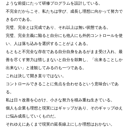
ような前提にたって研修プログラムを設計している。
不完全だからこそ、私たちは学び、成長し理想に向かって努力で
きるのである。
完璧、完全とは完成であり、それ以上は無い状態である。
完璧、完全主義に陥ると自分にも他人にも外的コントロールを使
い、人は落ち込みを選択することがよくある。
もともと不完全な存在である自分自身をあるがまま受け入れ、最
善を尽くす努力は惜しまないと自分を鼓舞し、「出来ることしか
出来ない」と達観してみるのも一つである。
これは決して開き直りではない。
コントロールできることに焦点を合わせるという意味合いであ
る。
私は日々改善を心がけ、小さな努力を積み重ね生きている。
個人も企業も理想と現実にはギャップがあり、そのギャップゆえ
に悩み成長していくものだ。
それゆえにあくまで現実の延長線上にしか理想はおかない。