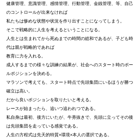
健康管理、意識管理、感情管理、行動管理、金銭管理、等、自己
のコントロールが出来なければ
私たちは惨めな状態や状況を作り出すことになってしまう。
そこで戦略的に人生を考えるということになる。
人生とは生まれてから死ぬまでの時間の総和であるが、子ども時
代は親が戦略的であれば
教育に力を入れる。
成人するまでの様々な訓練の結果が、社会へのスタート時のポー
ルポジションを決める。
マラソンで考えても、スタート時点で先頭集団にいるほうが勝つ
確立は高い。
だから良いポジションを取りたいと考える。
レースが始まったら、追いつ追われつである。
私自身は最初、後方にいたが、牛蒡抜きで、先頭に立ってその後
は先頭集団を走っている感覚である。
人生の方程式は先天的特質×環境×本人の選択である。