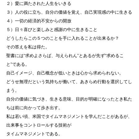
２）愛に満たされた人生をいきる
３）人の役に立ち、自分の価値を覚え、自己実現感の中に生きる
４）一切の経済的不安からの開放
５）日々喜びと楽しみと感謝の中に生きること
どうしたらこの５つのことを手に入れることが出来るか？
その答えを私は得た。
聖書には“求めよさらば、与えられん”とあるが先ず“求めるこ
と”である。
自己イメージ、自己概念が低いときは心から求められない。
どうせ無理だという気持ちが働いて、あきらめ行動を選択してし
まう。
自分の価値に気づき、生きる意味、目的が明確になったとき私た
ちは前に向かって歩き出す。
私は若い頃、米国でタイムマネジメントを学んだことがあるが、
出来事をコントロールする技術が
タイムマネジメントである。