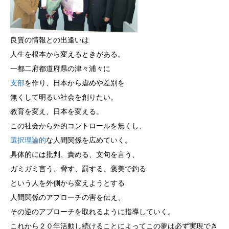
良質の情報との出逢いは
人生を根本から変えるときがある。
一都二府都道府県の津々浦々に
支部
を作り、日本から虐めや差別を
無くして明るい社会を創りたい。
教育を変え、日本を変える。
この社会から外的コントロールを無くし、
選択理論的
な人間関係を広めていく。
具体的には批判、責める、文句を言う、
ガミガミ言う、脅す、罰する、褒美で釣る
という人を外側から変えようとする
人間関係のアプローチの害を伝え、
その逆のアプローチを取れるように指導していく。
これから２０年活動し続けることによってこの夢は必ず実現でき