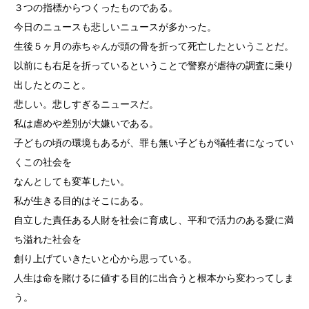
３つの指標からつくったものである。
今日のニュースも悲しいニュースが多かった。
生後５ヶ月の赤ちゃんが頭の骨を折って死亡したということだ。
以前にも右足を折っているということで警察が虐待の調査に乗り
出したとのこと。
悲しい。悲しすぎるニュースだ。
私は虐めや差別が大嫌いである。
子どもの頃の環境もあるが、罪も無い子どもが犠牲者になってい
くこの社会を
なんとしても変革したい。
私が生きる目的はそこにある。
自立した責任ある人財を社会に育成し、平和で活力のある愛に満
ち溢れた社会を
創り上げていきたいと心から思っている。
人生は命を賭けるに値する目的に出合うと根本から変わってしま
う。