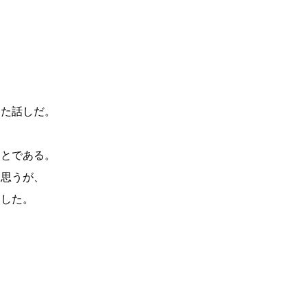
した話しだ。
ことである。
と思うが、
明した。