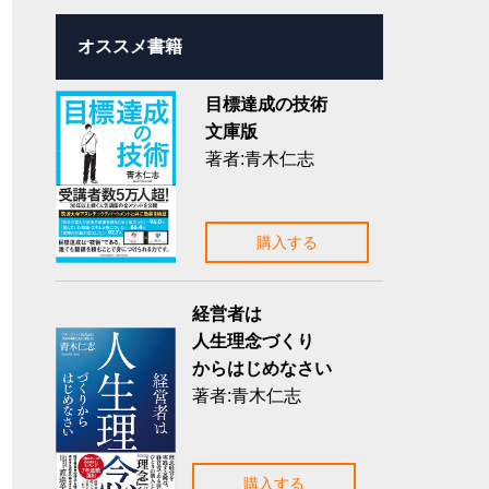
オススメ書籍
目標達成の技術
文庫版
著者:青木仁志
購入する
経営者は
人生理念づくり
からはじめなさい
著者:青木仁志
購入する