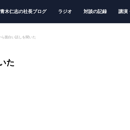
青木仁志の社長ブログ
ラジオ
対談の記録
講演
から面白い話しを聞いた
いた