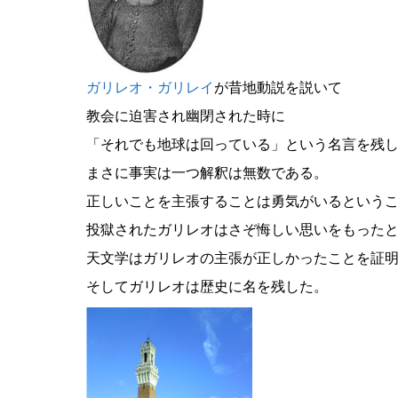
ガリレオ・ガリレイ
が昔地動説を説いて
教会に迫害され幽閉された時に
「それでも地球は回っている」という名言を残
まさに事実は一つ解釈は無数である。
正しいことを主張することは勇気がいるという
投獄されたガリレオはさぞ悔しい思いをもった
天文学はガリレオの主張が正しかったことを証
そしてガリレオは歴史に名を残した。