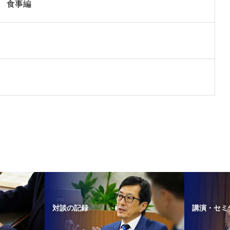
 食事編
対談の記録
講演・セミ