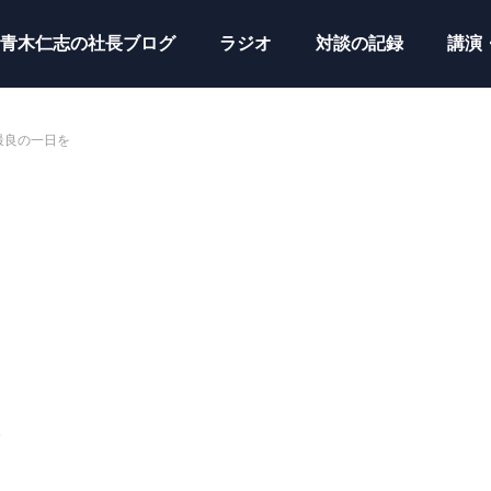
青木仁志の社長ブログ
ラジオ
対談の記録
講演
最良の一日を
人