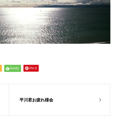
feedly
Pin it
平川君お疲れ様会