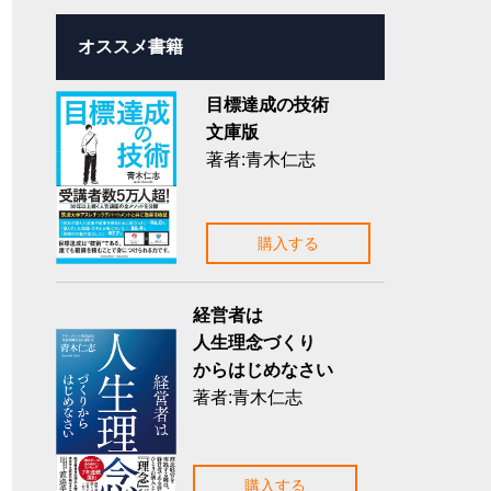
オススメ書籍
目標達成の技術
文庫版
著者:青木仁志
購入する
経営者は
人生理念づくり
からはじめなさい
著者:青木仁志
購入する