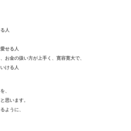
せる人
を愛せる人
し、お金の扱い方が上手く、寛容寛大で、
ていける人
とを、
だと思います。
来るように、