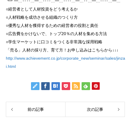
┗┛━…‥‥…━…‥‥…━…‥‥…━…‥…━…‥‥…━…
○経営者として人材投資をどう考えるか
○人材戦略を成功させる組織のつくり方
○優秀な人材を獲得するための経営者の役割と責任
○広告費をかけないで、トップ20％の人材を集める方法
○学生マーケットに口コミをつくる非常識な採用戦略
「売る」人材の採り方、育て方！お申し込みはこちらから↓↓↓
http://www.achievement.co.jp/corporate_new/seminar/sales/jinza
i.html
前の記事
次の記事