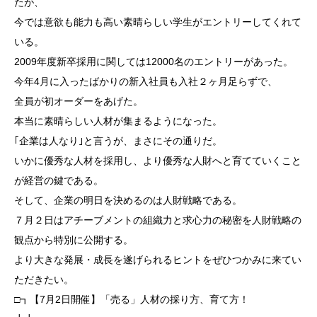
たが、
今では意欲も能力も高い素晴らしい学生がエントリーしてくれて
いる。
2009年度新卒採用に関しては12000名のエントリーがあった。
今年4月に入ったばかりの新入社員も入社２ヶ月足らずで、
全員が初オーダーをあげた。
本当に素晴らしい人材が集まるようになった。
｢企業は人なり｣と言うが、まさにその通りだ。
いかに優秀な人材を採用し、より優秀な人財へと育てていくこと
が経営の鍵である。
そして、企業の明日を決めるのは人財戦略である。
７月２日はアチーブメントの組織力と求心力の秘密を人財戦略の
観点から特別に公開する。
より大きな発展・成長を遂げられるヒントをぜひつかみに来てい
ただきたい。
□┓【7月2日開催】「売る」人材の採り方、育て方！