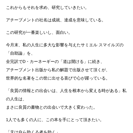
これからもそれを求め、研究していきたい。
アチーブメントの社名は成就、達成を意味している。
この研究が一番楽しいし、面白い。
今月末、私の人生に多大な影響を与えたサミエル スマイルズの
「自助論」を、
全完訳でD・カーネーギーの
「道は開ける」に続き、
アチーブメント出版から私の解題
で出版させて頂くが、
世界的な名著をこの世に出せる喜び
で心が躍っている。
「良質の情報との出会いは、人生を根本から変える時があ
る」私
の人生は、
まさに良質の書物との出会いで大きく変
わった。
1人でも多くの人に、この本を手にとって頂きたい。
「天は自ら助くる者を助く」