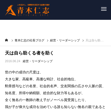
青木仁志の社長ブログ
経営・リーダーシップ
天は自ら助くる者を助く
天は自ら助くる者を助く
2016.06.24
経営・リーダーシップ
世の中の成功の尺度は、
大きな家、高級車、高価な時計、社会的地位、
勲章授与な
どの名誉、社会的名声、交友関係の広さや人脈の質、
知名
度、所得や納税額、総合的な財力等もあるが、
全く無名の一教師の教え子がノーベル賞受賞したり、
我が
子が偉大な成功を治めている誰も知らない無名の親である
と