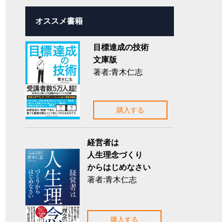
オススメ書籍
目標達成の技術
文庫版
著者:青木仁志
購入する
経営者は
人生理念づくり
からはじめなさい
著者:青木仁志
購入する