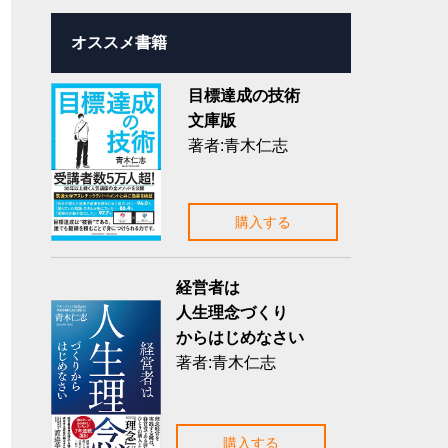
オススメ書籍
目標達成の技術
文庫版
著者:青木仁志
購入する
経営者は
人生理念づくり
からはじめなさい
著者:青木仁志
購入する