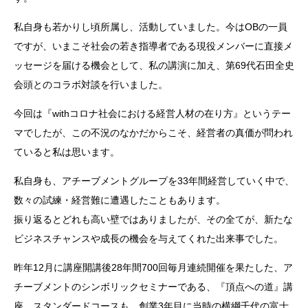
私自身も若かりし頃所属し、活動していました。今はOBの一員
ですが、いまこそ社会の若き指導者である現役メンバーに直接メ
ッセージを届ける機会として、私の講演に加え、第69代石田全史
会頭とのコラボ対談を行いました。
今回は『withコロナ社会における経営人材の在り方』というテー
マでしたが、この不況のなかだからこそ、経営者の真価が問われ
ていると私は思います。
私自身も、アチーブメントグループを33年間経営していく中で、
数々の試練・経営難に遭遇したこともあります。
振り返るとどれも高い壁ではありましたが、その全てが、新たな
ビジネスチャンスや成長の機会を与えてくれた出来事でした。
昨年12月に講座開講後28年間700回毎月連続開催を果たした、ア
チーブメントのシンボリックセミナーである、『頂点への道』講
座 スタンダードコースも、創業3年目に当時の横綱千代の富士