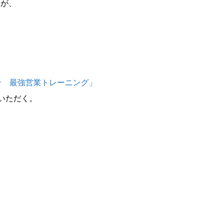
たが、
。
、
ン 最強営業トレーニング」
いただく。