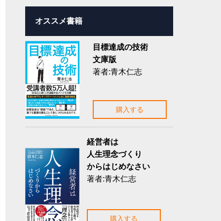
オススメ書籍
目標達成の技術
文庫版
著者:青木仁志
購入する
経営者は
人生理念づくり
からはじめなさい
著者:青木仁志
購入する