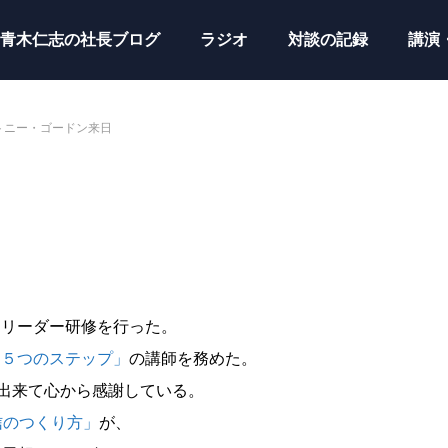
青木仁志の社長ブログ
ラジオ
対談の記録
講演
トニー・ゴードン来日
ムリーダー研修を行った。
る５つのステップ」
の講師を務めた。
が出来て心から感謝している。
信のつくり方」
が、