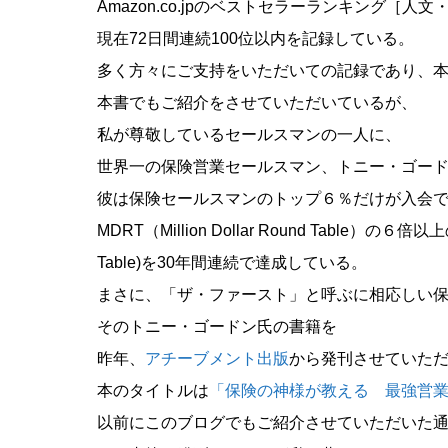
Amazon.co.jpのベストセラーランキング［
現在72日間連続100位以内を記録している。
多く方々にご支持をいただいての記録であり、
本書でもご紹介をさせていただいているが、
私が尊敬しているセールスマンの一人に、
世界一の保険営業セールスマン、トニー・ゴー
彼は保険セールスマンのトップ６％だけが入会
MDRT（Million Dollar Round Table）
Table)を30年間連続で達成している。
まさに、「ザ・ファースト」と呼ぶに相応しい
そのトニー・ゴードン氏の書籍を
昨年、
アチーブメント出版
から発刊させていた
本のタイトルは
「保険の神様が教える 最強営
以前にこのブログでもご紹介させていただいた