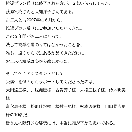
推奨プラン通りに修了された方が、２名いらっしゃった。
荻原宏樹さんと天知洋子さんである。
お二人とも2007年の６月から、
推奨プラン通りにご参加いただいてきた。
この３年間がお二人にとって、
決して簡単な道のりではなかったことを、
私も、遠くからではあるが見てきただけに、
お二人の達成は心から嬉しかった。
そして今回アシスタントとして
受講生を側面からサポートしてくださったのは、
大田達三様、川尻顕巨様、古賀芳子様、末松三枝子様、鈴木明美
様
富永恵子様、松原佳澄様、松村一弘様、松本啓佑様、山田晃吉良
様の10名だ。
皆さんの献身的な姿勢には、本当に頭が下がる思いである。