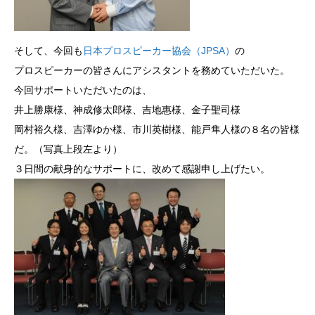
そして、今回も
日本プロスピーカー協会（JPSA）
の
プロスピーカーの皆さんにアシスタントを務めていただいた。
今回サポートいただいたのは、
井上勝康様、神成修太郎様、吉地惠様、金子聖司様
岡村裕久様、吉澤ゆか様、市川英樹様、能戸隼人様の８名の皆様
だ。（写真上段左より）
３日間の献身的なサポートに、改めて感謝申し上げたい。