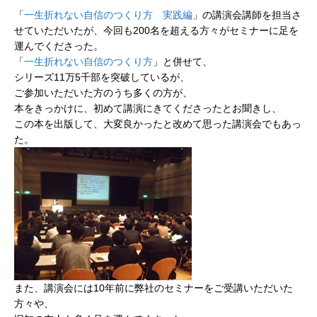
「
一生折れない自信のつくり方 実践編
」の講演会講師を担当さ
せていただいたが、今回も200名を超える方々がセミナーに足を
運んでくださった。
「
一生折れない自信のつくり方
」と併せて、
シリーズ11万5千部を突破しているが、
ご参加いただいた方のうち多くの方が、
本をきっかけに、初めて講演にきてくださったとお聞きし、
この本を出版して、大変良かったと改めて思った講演会でもあっ
た。
また、講演会には10年前に弊社のセミナーをご受講いただいた
方々や、