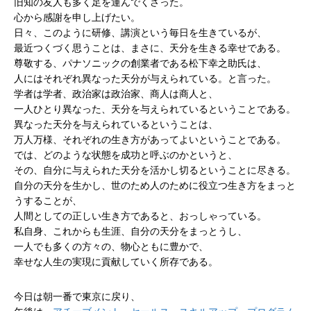
旧知の友人も多く足を運んでくさった。
心から感謝を申し上げたい。
日々、このように研修、講演という毎日を生きているが、
最近つくづく思うことは、まさに、天分を生きる幸せである。
尊敬する、パナソニックの創業者である松下幸之助氏は、
人にはそれぞれ異なった天分が与えられている。と言った。
学者は学者、政治家は政治家、商人は商人と、
一人ひとり異なった、天分を与えられているということである。
異なった天分を与えられているということは、
万人万様、それぞれの生き方があってよいということである。
では、どのような状態を成功と呼ぶのかというと、
その、自分に与えられた天分を活かし切るということに尽きる。
自分の天分を生かし、世のため人のために役立つ生き方をまっと
うすることが、
人間としての正しい生き方であると、おっしゃっている。
私自身、これからも生涯、自分の天分をまっとうし、
一人でも多くの方々の、物心ともに豊かで、
幸せな人生の実現に貢献していく所存である。
今日は朝一番で東京に戻り、