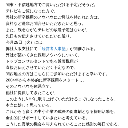
関東・甲信越地方でご覧いただける予定だそうだ。
テレビをご覧になった方で、
弊社の新卒採用のノウハウにご興味を持たれた方は、
資料など是非お問合せいただきたいと思う。
また、残念ながらテレビの放送予定はないが、
先日もお伝えさせていただいた通り、
今月25日（火）には、
弊社大阪支社にて「
経営者人事塾
」が開催される。
弊社が築いてきた採用ノウハウについて、
トップコンサルタントである近藤悦康が
直接お伝えさせていただく予定なので、
関西地区の方はこちらにご参加いただけますと幸いです。
2004年から本格的に新卒採用をスタートし、
そのノウハウを体系立て、
他社に提供してきたことが、
このようにNHKに取り上げていただけるまでになったことを、
本当に嬉しく思っている。
これからも多くの中小企業の成長の促進剤となる採用活動を、
全面的にサポートしていきたいと考えている。
こうした貢献の機会を与えられていることに感謝の毎日である。