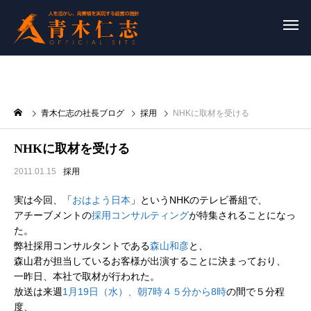
青木仁志の社長ブログ
採用
NHKに取材を受ける
NHKに取材を受ける
2011.01.15
採用
実は今回、「
おはよう日本
」というNHKのテレビ番組で、
アチーブメントの
採用コンサルティング
が特集されることになっ
た。
弊社採用コンサルタントである
森山和彦
と、
森山君が担当しているお客様が出演することに決まっており、
一昨日、本社で取材が行われた。
放送は来週
1月19日（水）、朝7時４５分から8時
の間で５分程
度、