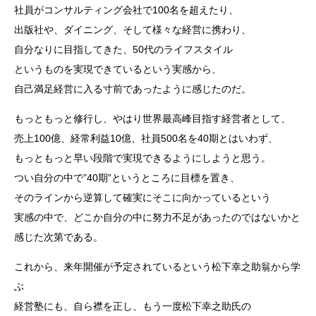
社員がコンサルティング会社で100名を超えたり、
出版社や、ダイニング、そして様々な経営に携わり、
自分なりに目指してきた、50代のライフスタイル
というものを実現できているという実感から、
自己満足経営に入る寸前であったように感じたのだ。
もっともっと修行し、やはり世界最高峰目指す経営者として、
売上100億、経常利益10億、社員500名を40期とはいわず、
もっともっと早い段階で実現できるようにしようと思う。
つい自分の中で”40期”というところに目標を置き、
そのラインから逆算して確実にそこに向かっているという
実感の中で、どこか自分の中に努力不足があったのではないかと
感じた次第である。
これから、来年開催が予定されているという松下幸之助翁から学
ぶ
経営塾にも、自ら襟を正し、もう一度松下幸之助氏の