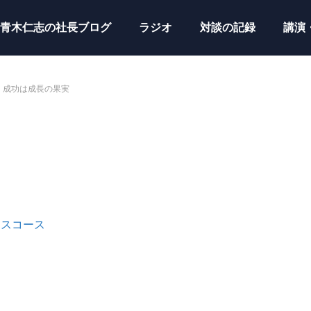
青木仁志の社長ブログ
ラジオ
対談の記録
講演
成功は成長の果実
ンスコース