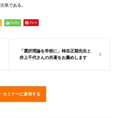
る次第である。
feedly
Pin it
「選択理論を学校に」柿谷正期先生と
井上千代さんの共著をお薦めします
・セミナーに参加する