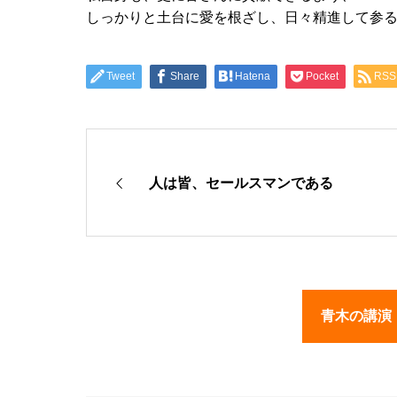
しっかりと土台に愛を根ざし、日々精進して参
Tweet
Share
Hatena
Pocket
RSS
人は皆、セールスマンである
青木の講演