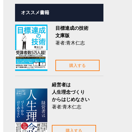
オススメ書籍
目標達成の技術
文庫版
著者:青木仁志
購入する
経営者は
人生理念づくり
からはじめなさい
著者:青木仁志
購入する