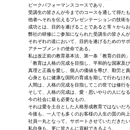
ピークパフォーマンスコースであり、
受講生の皆さんが今までのコースを通して得た
他者へそれを伝えるプレゼンテーションの技術
成功とは、目的を遂げることであると常々から
弊社の研修にご参加になられた受講生の皆さん
それぞれの道において、目的を遂げるためのサ
アチーブメントの使命である。
私は改正前の教育基本法、第一条「教育の目的
「教育は人格の完成を目指し、平和的な国家及
真理と正義を愛し、個人の価値を尊び、勤労と
心身ともに健康な国民の育成を期して行わなけ
人間は、人格の完成を目指してこの世では修行
そして、人格の完成は、愛・思いやりの人にな
今の社会に最も必要なもの、
それは愛を土台とした人格形成教育ではないだ
今後も、一人でも多くのお客様の人生の質の向
社員一丸となって、サポートさせていただきた
私自身も、更に皆さんに貢献できるよう、