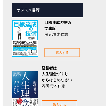
オススメ書籍
目標達成の技術
文庫版
著者:青木仁志
購入する
経営者は
人生理念づくり
からはじめなさい
著者:青木仁志
購入する