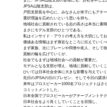
また、JPSA山陰支部の皆様にも、お礼を申し上
JPSA山陰支部は、
戸田支部長を中心に、みなさんが米子にもアチ
選択理論を広めたいという思いを持ち、
地域社会に貢献されている志の高さは本当に素
まさにモデル支部のひとつである。
私はインサイド・アウトの考え方を大切にして
価値ある情報はまず身近なところに伝えていく
まず家族、次にブレーンや同僚や友人、そして
貢献の輪を広げていくが、
社会でもまずは地域社会への貢献が重要だ。
モデルとなる支部が増え、地域に貢献していく
ひいては日本社会全体に大きな影響を与えてい
先日のJPSAの日のプレゼン、そして今日の講演
来年はプロスピーカー1000名プロジェクトはさ
コミットメントした。
日本全国でプロスピーカーがアチーブメントテ
日本社会をより良くしていくことを目指し、