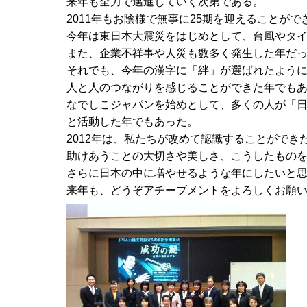
来年も全力で邁進していく次第である。
2011年もお陰様で無事に25期を迎えることがで
今年は東日本大震災をはじめとして、台風やタ
また、企業不祥事や人災も数多く発生した年だ
それでも、今年の漢字に「絆」が選ばれたよう
人と人のつながりを感じることができた年でも
なでしこジャパンを始めとして、多くの人が「
と活動した年でもあった。
2012年は、私たちが改めて認識することができ
助けあうことの大切さや美しさ、こうしたもの
さらに日本の中に増やせるような年にしたいと思い
来年も、どうぞアチーブメントをよろしくお願