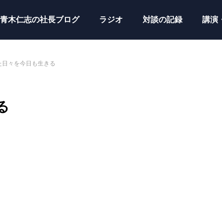
青木仁志の社長ブログ
ラジオ
対談の記録
講演
た日々を今日も生きる
る