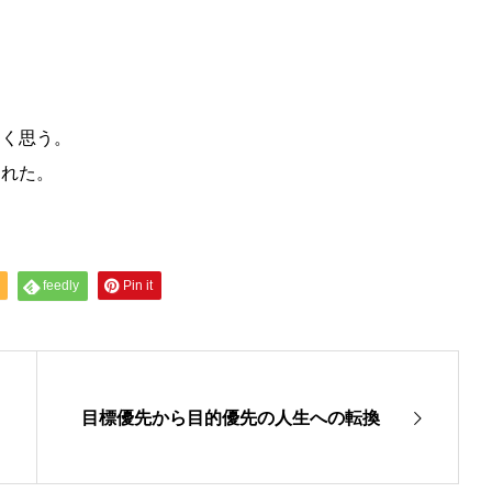
しく思う。
くれた。
feedly
Pin it
目標優先から目的優先の人生への転換