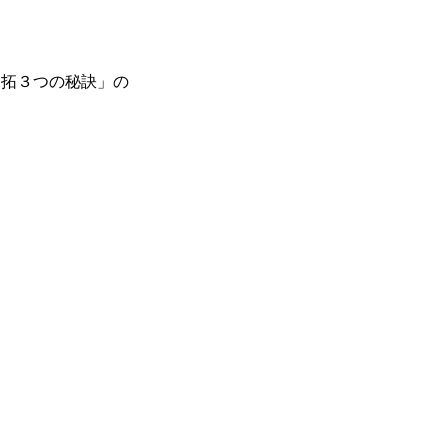
開拓３つの秘訣」の
、