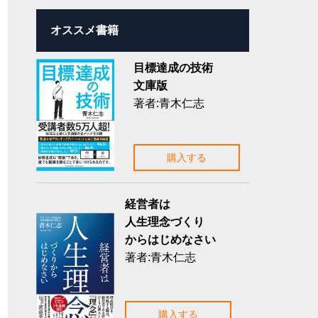
オススメ書籍
目標達成の技術
文庫版
著者:青木仁志
購入する
経営者は
人生理念づくり
からはじめなさい
著者:青木仁志
購入する