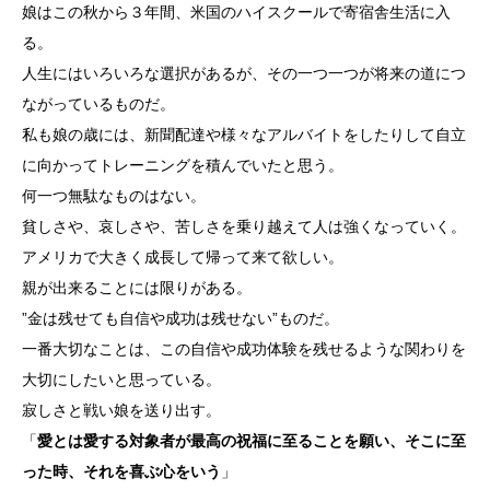
娘はこの秋から３年間、米国のハイスクールで寄宿舎生活に入
る。
人生にはいろいろな選択があるが、その一つ一つが将来の道につ
ながっているものだ。
私も娘の歳には、新聞配達や様々なアルバイトをしたりして自立
に向かってトレーニングを積んでいたと思う。
何一つ無駄なものはない。
貧しさや、哀しさや、苦しさを乗り越えて人は強くなっていく。
アメリカで大きく成長して帰って来て欲しい。
親が出来ることには限りがある。
”金は残せても自信や成功は残せない”ものだ。
一番大切なことは、この自信や成功体験を残せるような関わりを
大切にしたいと思っている。
寂しさと戦い娘を送り出す。
「
愛とは愛する対象者が最高の祝福に至ることを願い、そこに至
った時、それを喜ぶ心をいう
」