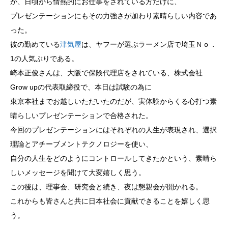
が、日頃から情熱的にお仕事をされている方だけに、
プレゼンテーションにもその力強さが加わり素晴らしい内容であ
った。
彼の勤めている
津気屋
は、ヤフーが選ぶラーメン店で埼玉Ｎｏ．
1の人気ぶりである。
崎本正俊さんは、大阪で保険代理店をされている、株式会社
Grow upの代表取締役で、本日は試験の為に
東京本社までお越しいただいたのだが、実体験からくる心打つ素
晴らしいプレゼンテーションで合格された。
今回のプレゼンテーションにはそれぞれの人生が表現され、選択
理論とアチーブメントテクノロジーを使い、
自分の人生をどのようにコントロールしてきたかという、素晴ら
しいメッセージを聞けて大変嬉しく思う。
この後は、理事会、研究会と続き、夜は懇親会が開かれる。
これからも皆さんと共に日本社会に貢献できることを嬉しく思
う。