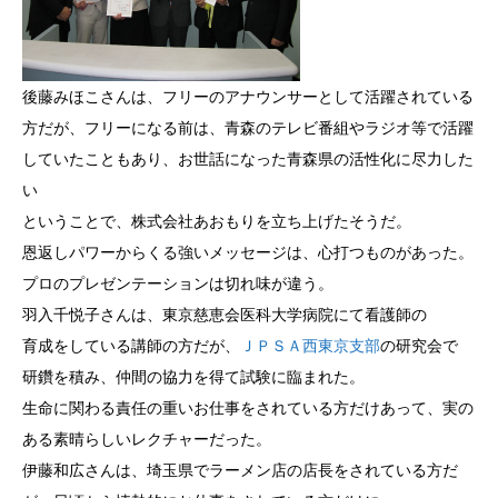
後藤みほこさんは、フリーのアナウンサーとして活躍されている
方だが、フリーになる前は、青森のテレビ番組やラジオ等で活躍
していたこともあり、お世話になった青森県の活性化に尽力した
い
ということで、株式会社あおもりを立ち上げたそうだ。
恩返しパワーからくる強いメッセージは、心打つものがあった。
プロのプレゼンテーションは切れ味が違う。
羽入千悦子さんは、東京慈恵会医科大学病院にて看護師の
育成をしている講師の方だが、
ＪＰＳＡ西東京支部
の研究会で
研鑽を積み、仲間の協力を得て試験に臨まれた。
生命に関わる責任の重いお仕事をされている方だけあって、実の
ある素晴らしいレクチャーだった。
伊藤和広さんは、埼玉県でラーメン店の店長をされている方だ