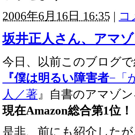
2006年6月16日 16:35
|
コ
坂井正人さん、アマゾ
今日、以前このブログで
『僕は明るい障害者
−「
人／著
』自書のアマゾン
現在Amazon総合第1位！
是非、前にも紹介したが